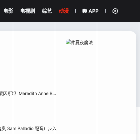
电影
电视剧
综艺
动漫
APP
·爱因斯坦
Meredith Anne Bull
罗比·戴蒙德
Llou Johnson
m Palladio 配音）步入