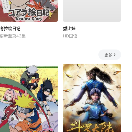
考拉绘日记
燃比娃
更新至第43集
HD国语
更多