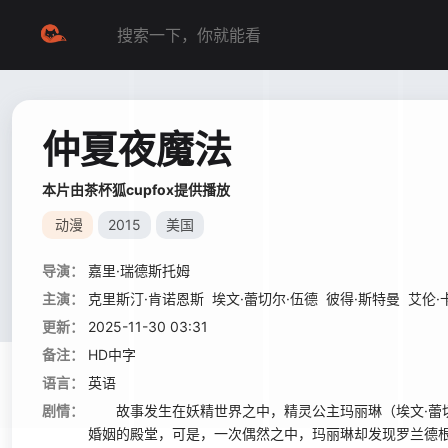
仲夏夜魔法
本片由茶杯狐cupfox提供播放
动漫
2015
美国
导演：
嘉里·瑞德斯托姆
主演：
克里斯汀·肯诺恩斯
埃文·蕾切尔·伍德
彼得·斯特曼
艾伦·
更新：
2025-11-30 03:31
备注：
HD中字
语言：
英语
剧情：
故事发生在妖精世界之中，精灵公主玛丽琳（埃文·蕾切尔·伍德 E
婚姻的殿堂，可是，一次偶然之中，玛丽琳却发现罗兰德根本