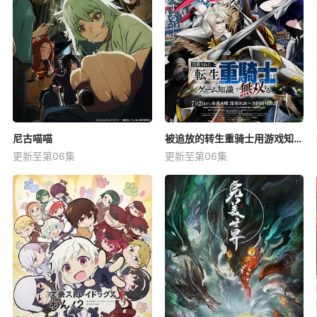
尼古喵喵
被追放的转生重骑士用游戏知识开无双
更新至第06集
更新至第06集