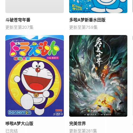
斗破苍穹年番
多啦A梦新番水田版
更新至第207集
更新至第759集
哆啦A梦大山版
完美世界
已完结
更新至第281集