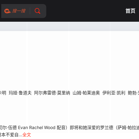
首页
搜一搜
卡明
玛娅·鲁道夫
阿尔弗雷德·莫里纳
山姆·帕莱迪奥
伊利亚·凯利
鲍勃
van Rachel Wood 配音）即将和她深爱的罗兰德（萨姆·帕拉迪奥 Sa
不爱自...
全文