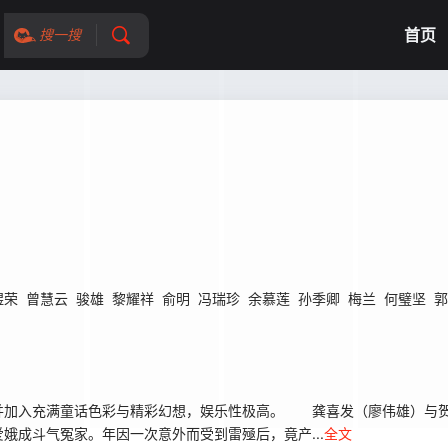
首页
搜一搜
煜荣
曾慧云
骏雄
黎耀祥
俞明
冯瑞珍
余慕莲
孙季卿
梅兰
何璧坚
郭
加入充满童话色彩与精彩幻想，娱乐性极高。 龚喜发（廖伟雄）与贺
娥成斗气冤家。年因一次意外而受到雷殛后，竟产...
全文