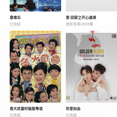
意难忘
爱·回家之开心速递
已完结
更新至第2868集
皆大欢喜时装版粤语
珍爱如血
已完结
已完结