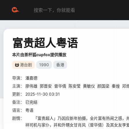
富贵超人粤语
本片由茶杯狐cupfox提供播放
港台剧
1990
香港
导演：
潘嘉德
主演：
廖伟雄
郭晋安
曾华倩
陈安莹
黄敏仪
颜国梁
秦煌
邓
更新：
2025-11-30 03:31
备注：
已完结
语言：
粤语
剧情：
「富贵超人」乃因应新年拍摄，全片富有热闹之感，并
祥司机与家仆，并和外甥女甘肖风（曾华倩）及其女友李爱