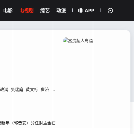
电影
电视剧
综艺
动漫
APP
政鸿
吴瑞庭
黄文标
曹济
王伟梁
黄一飞
陈勉良
新年（郭晋安）分任财主金石