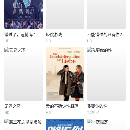
错过了，遗憾吗？
轻佻游戏
不能错过的只有你2
HD
HD
HD
无界之环
爱的不确定性原理
我要你的性
HD
HD
TC中字