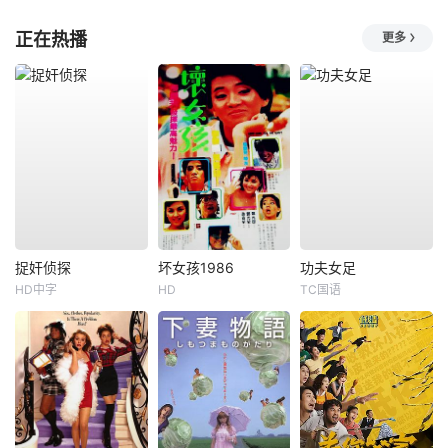
正在热播
更多
捉奸侦探
坏女孩1986
功夫女足
HD中字
HD
TC国语