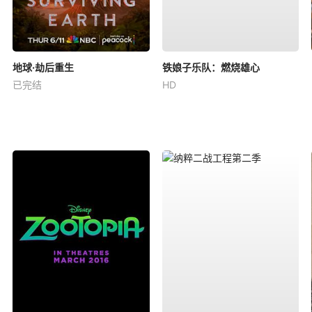
地球·劫后重生
铁娘子乐队：燃烧雄心
已完结
HD