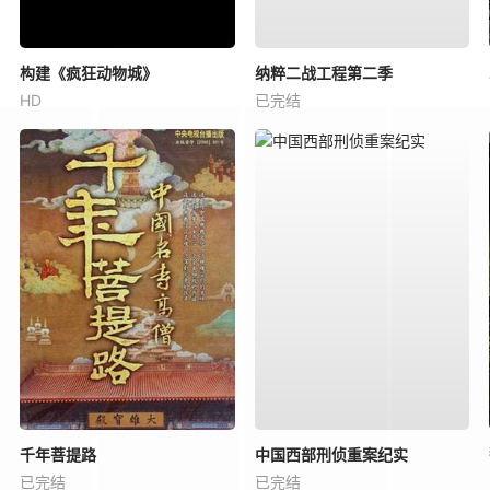
构建《疯狂动物城》
纳粹二战工程第二季
HD
已完结
千年菩提路
中国西部刑侦重案纪实
已完结
已完结