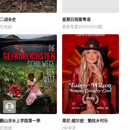
二战全史
星期日档案粤语
已完结
更新至第20250622期
翻山涉水上学路第一季
莱尼·威尔逊：酷炫乡村乐
已完结
HD中字