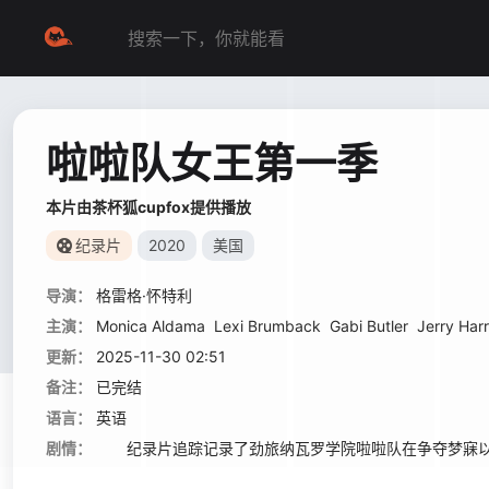
啦啦队女王第一季
本片由茶杯狐cupfox提供播放
纪录片
2020
美国
导演：
格雷格·怀特利
主演：
Monica Aldama
Lexi Brumback
Gabi Butler
Jerry Harr
更新：
2025-11-30 02:51
备注：
已完结
语言：
英语
剧情：
纪录片追踪记录了劲旅纳瓦罗学院啦啦队在争夺梦寐以