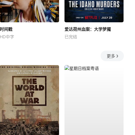
时间戳
爱达荷州血案：大学梦魇
HD中字
已完结
更多