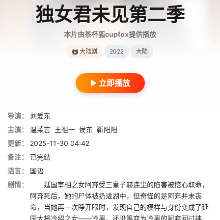
独女君未见第二季
本片由茶杯狐cupfox提供播放
大陆剧
2022
大陆
立即播放
导演：
刘爱东
主演：
温茉言
王祖一
侯东
靳阳阳
更新：
2025-11-30 04:42
备注：
已完结
语言：
国语
剧情：
延国宰相之女阿弃受三皇子赫连尘的陷害被挖心取命，
阿弃死后，她的尸体被扔进湖中，但奇怪的是阿弃并未丧
命，当她再一次睁开眼时，发现自己的模样与身份变成了延
国大将冷绍之女——冷离。还没等变为冷离的阿弃回过神