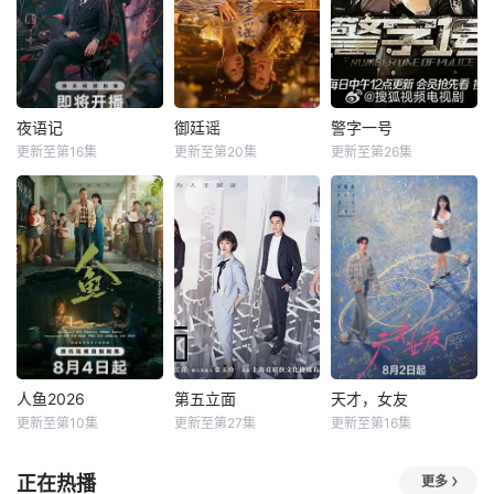
夜语记
御廷谣
警字一号
更新至第16集
更新至第20集
更新至第26集
人鱼2026
第五立面
天才，女友
更新至第10集
更新至第27集
更新至第16集
正在热播
更多