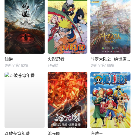
仙逆
火影忍者
斗罗大陆2：绝世唐门
更新至第152集
已完结
更新至第165集
斗破苍穹年番
沧元图
海贼王