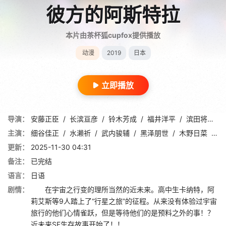
彼方的阿斯特拉
本片由茶杯狐cupfox提供播放
动漫
2019
日本
立即播放
导演：
安藤正臣
/
长滨亘彦
/
铃木芳成
/
福井洋平
/
滨田将太
/
主演：
细谷佳正
/
水濑祈
/
武内骏辅
/
黑泽朋世
/
木野日菜
/
松
更新：
2025-11-30 04:31
备注：
已完结
语言：
日语
剧情：
在宇宙之行变的理所当然的近未来。高中生卡纳特，阿
莉艾斯等9人踏上了“行星之旅”的征程。从来没有体验过宇宙
旅行的他们心情雀跃，但是等待他们的是预料之外的事！？
近未来SF生存故事开始了！！