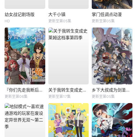
幼女战记剧场版
大千小镇
掌门低调点动漫
HD
更新至第05集
更新至第05集
『你们先走我断后』，于是10年后我成为了传说
关于我转生变成史莱姆这档事第四季
乡下大叔成为剑圣第二季
更新至第06集
更新至第17集
更新至第05集