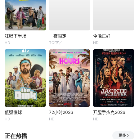
狂唱下半场
一夜限定
今晚正好
HD
TC中字
HD
低弧慢球
72小时2026
开膛手杰克2026
HD
HD
HD
正在热播
更多