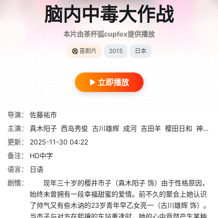
脑内中毒大作战
本片由茶杯狐cupfox提供播放
喜剧片
2015
日本
立即播放
导演：
佐藤祐市
主演：
真木阳子
西岛秀俊
古川雄辉
成河
吉田羊
樱田日和
神木隆之介
更新：
2025-11-30 04:22
备注：
HD中字
语言：
日语
剧情：
现年三十岁的樱井市子（真木阳子 饰）由于性格原因，
始终未曾拥有一段幸福甜蜜的爱情。前不久的聚会上她认识
了帅气又有些木讷的23岁青年早乙女亮一（古川雄辉 饰）。
当市子与对方在熙攘的车站重逢时，她的心中竟然产生某种