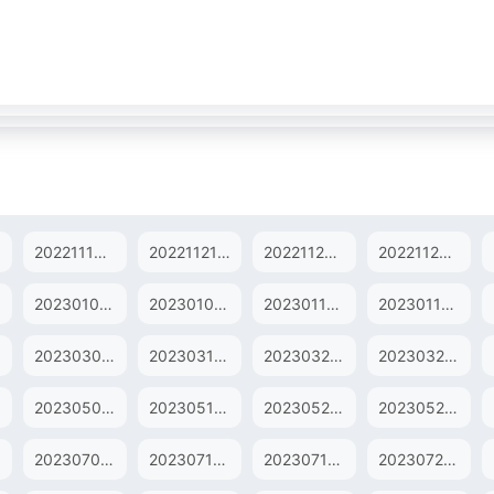
20221115期
20221121期
20221122期
20221128期
20230103期
20230109期
20230110期
20230116期
20230307期
20230313期
20230320期
20230328期
20230509期
20230515期
20230522期
20230523期
20230704期
20230710期
20230717期
20230724期