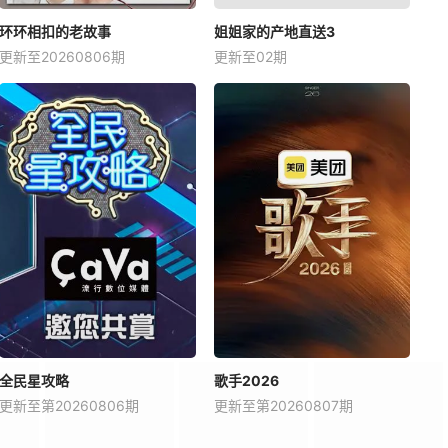
环环相扣的老故事
姐姐家的产地直送3
更新至20260806期
更新至02期
全民星攻略
歌手2026
更新至第20260806期
更新至第20260807期