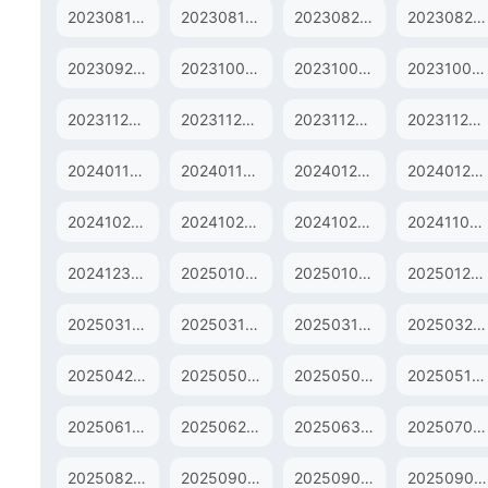
20230814期
20230815期
20230821期
20230822期
20230926期
20231002期
20231003期
20231009期
20231120期
20231121期
20231127期
20231128期
20240115期
20240116期
20240122期
20240123期
20241021期
20241022期
20241028期
20241104期
20241231期
20250107期
20250108期
20250127期
20250311期
20250317期
20250319期
20250324期
20250428期
20250505期
20250506期
20250513期
20250618期
20250623期
20250630期
20250701期
20250825期
20250901期
20250908期
20250909期