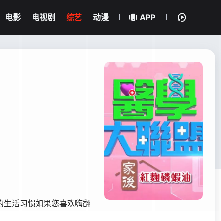
电影
电视剧
综艺
动漫
APP
的生活习惯如果您喜欢嗨翻