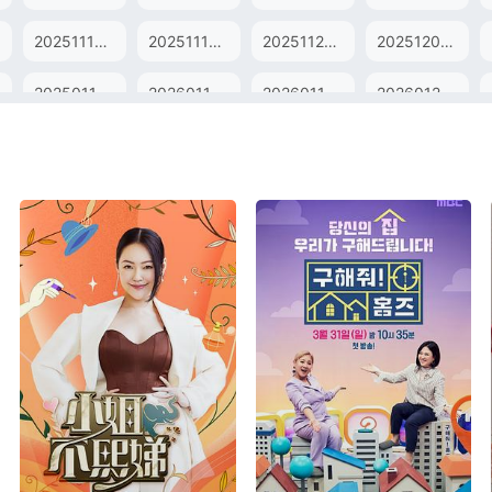
20251110期
20251117期
20251125期
20251201期
20250112期
20260113期
20260119期
20260120期
20260225期
20260302期
20260309期
20260310期
20260421期
20260427期
20260428期
20260504期
20260609期
20260615期
20260616期
20260622期
20260805期