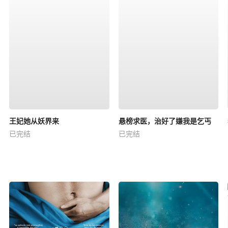
王妃她从妖界来
悬榜求医，治好了嫌我是乞丐
已完结
已完结