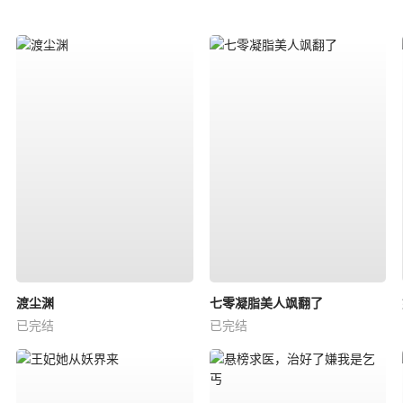
渡尘渊
七零凝脂美人飒翻了
已完结
已完结