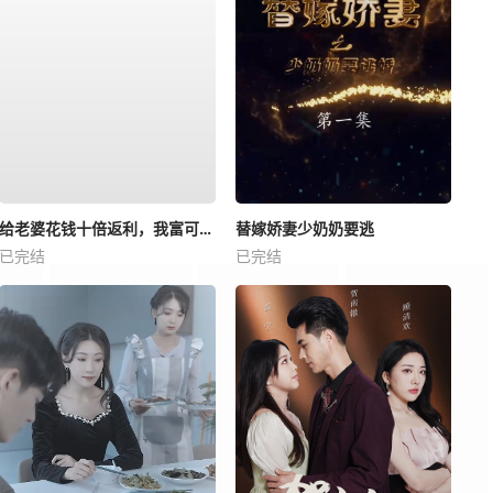
给老婆花钱十倍返利，我富可敌国
替嫁娇妻少奶奶要逃
已完结
已完结