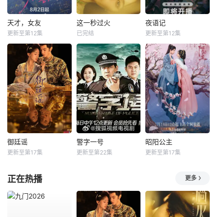
天才，女友
这一秒过火
夜语记
更新至第12集
已完结
更新至第12集
御廷谣
警字一号
昭阳公主
更新至第17集
更新至第22集
更新至第17集
正在热播
更多