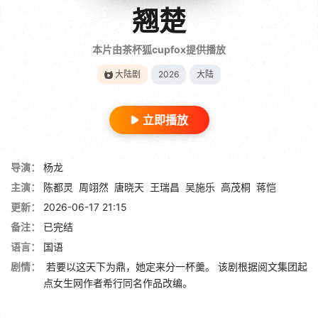
翘楚
本片由茶杯狐cupfox提供播放
大陆剧
2026
大陆
立即播放
导演：
杨龙
主演：
陈都灵
周翊然
唐晓天
王瑞昌
吴施乐
高茂桐
蒋恺
更新：
2026-06-17 21:15
备注：
已完结
语言：
国语
剧情：
若要以这天下为鼎，她定来分一杯羹。 该剧根据阅文集团起
点女生网作者希行同名作品改编。