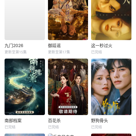
九门2026
御廷谣
这一秒过火
更新至第15集
更新至第17集
已完结
南部档案
百花杀
野狗骨头
已完结
已完结
已完结