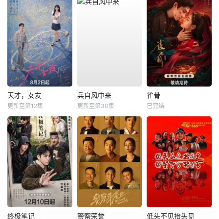
天才，女友
兵自风中来
雀骨
更新至第12集
更新至第30集
已完结
终极笔记
警察荣誉
低头不见抬头见