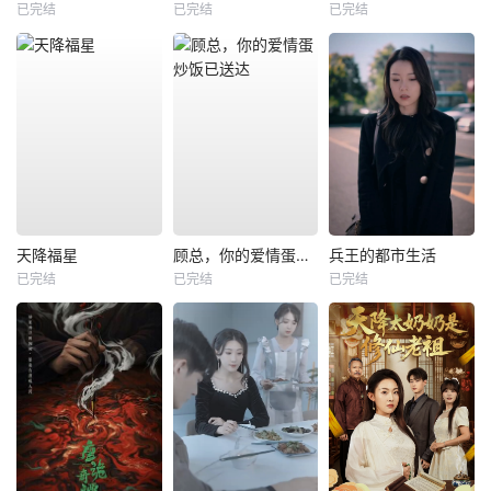
已完结
已完结
已完结
天降福星
顾总，你的爱情蛋炒饭已送达
兵王的都市生活
已完结
已完结
已完结