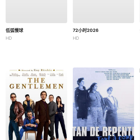
低弧慢球
72小时2026
HD
HD