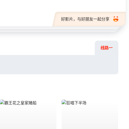
好影片，与好朋友一起分享
线路一