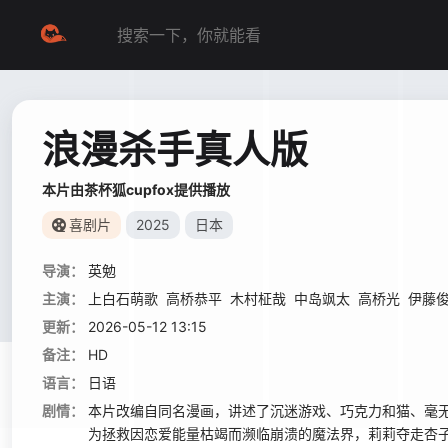
浪漫杀手真人版
本片由茶杯狐cupfox提供播放
喜剧片
2025
日本
导演：
英勉
主演：
上白石萌歌
高桥恭平
木村柾哉
中岛飒太
高桥光
伊藤
更新：
2026-05-12 13:15
备注：
HD
语言：
日语
剧情：
本片改编自同名漫画，讲述了沉迷游戏、巧克力和猫、毫无
为拯救因恋爱能量枯竭而濒临崩溃的魔法界，莉莉夺走杏子