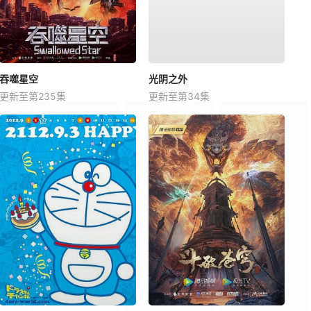
吞噬星空
光阴之外
更新至第235集
更新至第34集