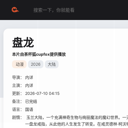
盘龙
本片由茶杯狐cupfox提供播放
动漫
2026
大陆
导演：
内详
主演：
内详
更新：
2026-07-10 04:15
备注：
已完结
语言：
国语
剧情：
玉兰大陆，一个充满神奇生物与绚丽魔法的魔幻世界。一
一盘龙戒指，从此他的人生发生了转变。在戒灵德林·柯沃特