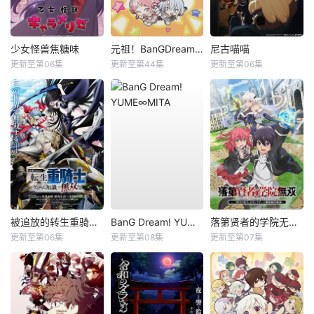
少女怪兽焦糖味
元祖！BanGDream酱
尼古喵喵
更新至第06集
更新至第44集
更新至第06集
被追放的转生重骑士用游戏知识开无双
BanG Dream! YUME∞MITA
落第贤者的学院无双第二回转生，S等级作弊魔术师冒险记
更新至第06集
更新至第08集
更新至第07集