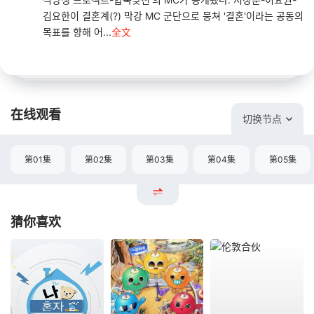
김요한이 결혼계(?) 막강 MC 군단으로 뭉쳐 '결혼'이라는 공동의
목표를 향해 어...
全文
在线观看
切换节点
第01集
第02集
第03集
第04集
第05集
猜你喜欢