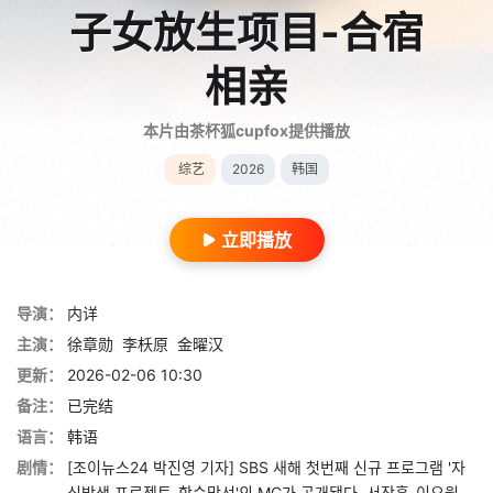
子女放生项目-合宿
相亲
本片由茶杯狐cupfox提供播放
综艺
2026
韩国
立即播放
导演：
内详
主演：
徐章勋
李枖原
金曜汉
更新：
2026-02-06 10:30
备注：
已完结
语言：
韩语
剧情：
[조이뉴스24 박진영 기자] SBS 새해 첫번째 신규 프로그램 '자
식방생 프로젝트-합숙맞선'의 MC가 공개됐다. 서장훈-이요원-