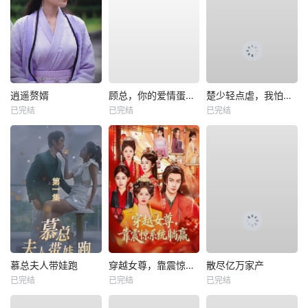
逍遥赘婿
顾总，你的爱情蛋炒饭已送达
楚少轻点虐，我怕夫人受不住
已完结
已完结
已完结
慕总夫人带娃跑
穿越女尊，靠震惊系统躺赢
散尽亿万家产
已完结
已完结
已完结