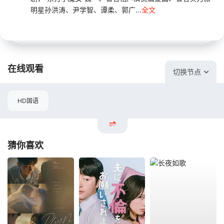
明星孙洪涛、尹学智、谭柔、郭广...
全文
在线观看
切换节点
HD国语
猜你喜欢