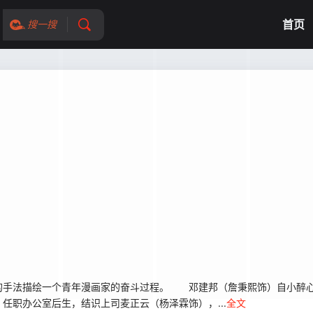
首页
搜一搜
手法描绘一个青年漫画家的奋斗过程。 邓建邦（詹秉熙饰）自小醉心
任职办公室后生，结识上司麦正云（杨泽霖饰），...
全文