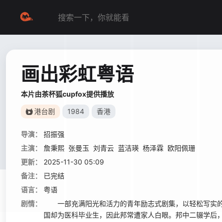
画出彩虹粤语
本片由茶杯狐cupfox提供播放
港台剧
1984
香港
导演：
招振强
主演：
詹秉熙
张曼玉
刘青云
蓝洁瑛
杨泽霖
欧阳佩珊
更新：
2025-11-30 05:09
备注：
已完结
语言：
粤语
剧情：
一部充满阳光和活力的青年励志式剧集，以轻松写实的
国却为医科毕业生，因此邦常遭家人白眼。邦中二辍学后，