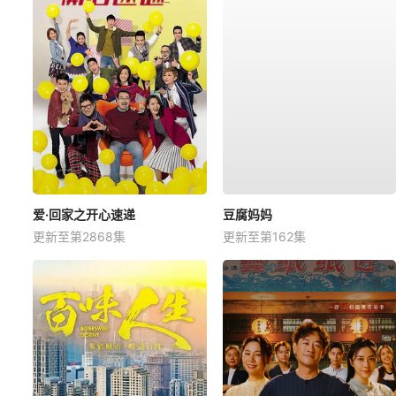
爱·回家之开心速递
豆腐妈妈
更新至第2868集
更新至第162集