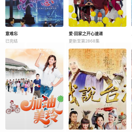
意难忘
爱·回家之开心速递
已完结
更新至第2868集