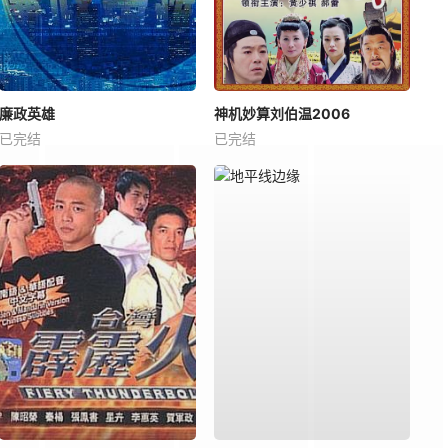
廉政英雄
神机妙算刘伯温2006
已完结
已完结