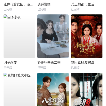
让你代管女囚，没让你称帝啊
逍遥赘婿
兵王的都市生活
已完结
已完结
已完结
囚予永夜
娇妻归来第二季
错囚鸾凤渡寒潭
已完结
已完结
已完结