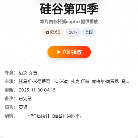
硅谷第四季
本片由茶杯狐cupfox提供播放
欧美剧
2017
美国
立即播放
导演：
迈克·乔吉
主演：
托马斯·米德蒂奇
T·J·米勒
扎克·伍兹
库梅尔·南贾尼
马丁·斯塔尔
更新：
2025-11-30 04:15
备注：
已完结
语言：
英语
剧情：
HBO已续订《硅谷》第四季。