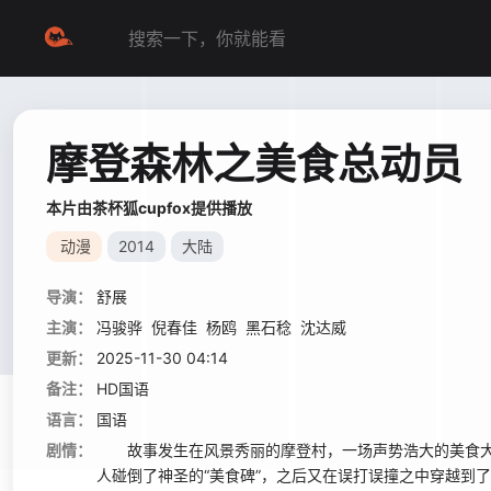
摩登森林之美食总动员
本片由茶杯狐cupfox提供播放
动漫
2014
大陆
导演：
舒展
主演：
冯骏骅
倪春佳
杨鸥
黑石稔
沈达威
更新：
2025-11-30 04:14
备注：
HD国语
语言：
国语
剧情：
故事发生在风景秀丽的摩登村，一场声势浩大的美食大
人碰倒了神圣的“美食碑”，之后又在误打误撞之中穿越到了