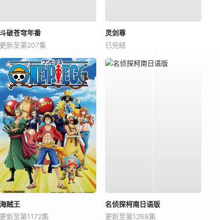
斗破苍穹年番
灵剑尊
更新至第207集
已完结
海贼王
名侦探柯南日语版
更新至第1172集
更新至第1269集