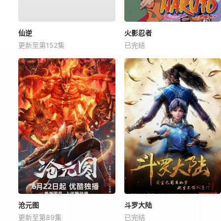
仙逆
火影忍者
更新至第152集
已完结
沧元图
斗罗大陆
更新至第89集
已完结