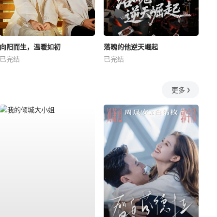
向阳而生，温暖如初
落魄的他逆天崛起
已完结
已完结
更多