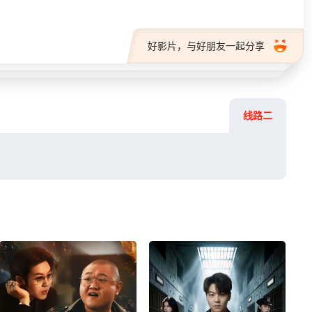
好影片，与好朋友一起分享
线路二