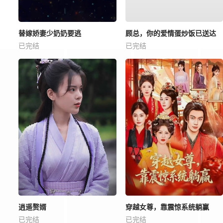
替嫁娇妻少奶奶要逃
顾总，你的爱情蛋炒饭已送达
已完结
已完结
逍遥赘婿
穿越女尊，靠震惊系统躺赢
已完结
已完结