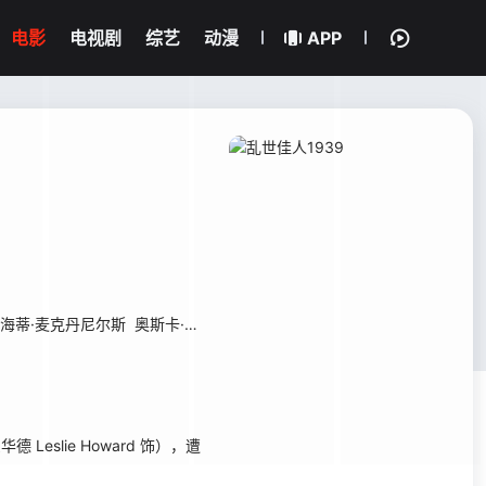
电影
电视剧
综艺
动漫
APP
海蒂·麦克丹尼尔斯
奥斯卡·波尔克
巴特弗莱·麦昆
维克托·乔里
埃弗雷
eslie Howard 饰），遭