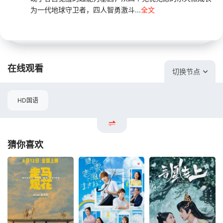
为一代地球守卫者，四人智勇激斗...
全文
在线观看
切换节点
HD国语
猜你喜欢