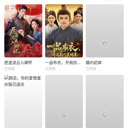
愿逐流云入卿怀
一品布衣，开局捡个美娇妻
婚内初痒
已完结
已完结
已完结