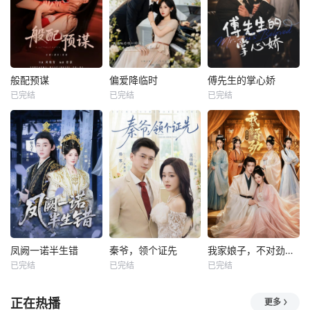
般配预谋
偏爱降临时
傅先生的掌心娇
已完结
已完结
已完结
凤阙一诺半生错
秦爷，领个证先
我家娘子，不对劲第四季
已完结
已完结
已完结
正在热播
更多