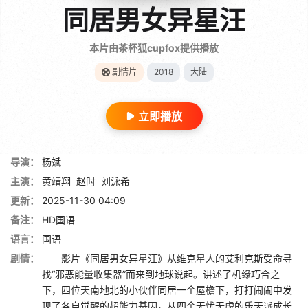
同居男女异星汪
本片由茶杯狐cupfox提供播放
剧情片
2018
大陆
立即播放
导演：
杨斌
主演：
黄靖翔
赵时
刘泳希
更新：
2025-11-30 04:09
备注：
HD国语
语言：
国语
剧情：
影片《同居男女异星汪》从维克星人的艾利克斯受命寻
找“邪恶能量收集器”而来到地球说起。讲述了机缘巧合之
下，四位天南地北的小伙伴同居一个屋檐下，打打闹闹中发
现了各自觉醒的超能力基因，从四个无忧无虑的乐天派成长