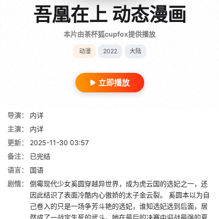
吾凰在上 动态漫画
本片由茶杯狐cupfox提供播放
动漫
2022
大陆
立即播放
导演：
内详
主演：
内详
更新：
2025-11-30 03:57
备注：
已完结
语言：
国语
剧情：
倒霉现代少女奚圆穿越异世界，成为虎云国的选妃之一，还
因此结识了表面冷酷内心傲娇的太子金云裂。 奚圆本以为自
己卷入的只是一场争芳斗艳的选妃，谁知选妃选到后面，居
然成了一战定生死的武斗。她在最后的决赛中迎战最强的夏