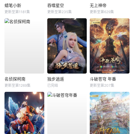
蜡笔小新
吞噬星空
无上神帝
更新至第1181集
更新至第235集
更新至第629集
名侦探柯南
独步逍遥
斗破苍穹 年番
更新至第1269集
已完结
更新至第207集