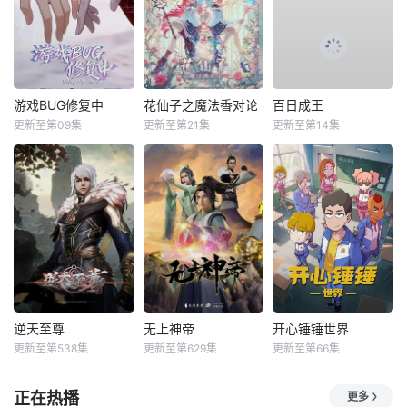
游戏BUG修复中
花仙子之魔法香对论
百日成王
更新至第09集
更新至第21集
更新至第14集
逆天至尊
无上神帝
开心锤锤世界
更新至第538集
更新至第629集
更新至第66集
正在热播
更多