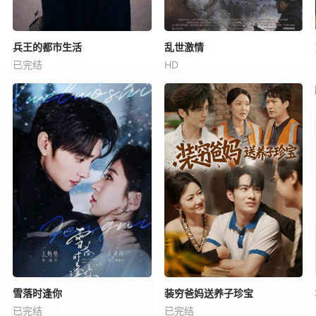
兵王的都市生活
乱世激情
已完结
HD
雪落时逢你
装穷爸妈送养子珍宝
已完结
已完结