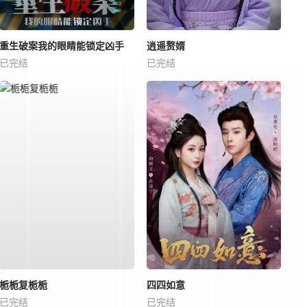
重生破案我的眼睛能锁定凶手
逍遥赘婿
已完结
已完结
栀栀复栀栀
四四如意
已完结
已完结