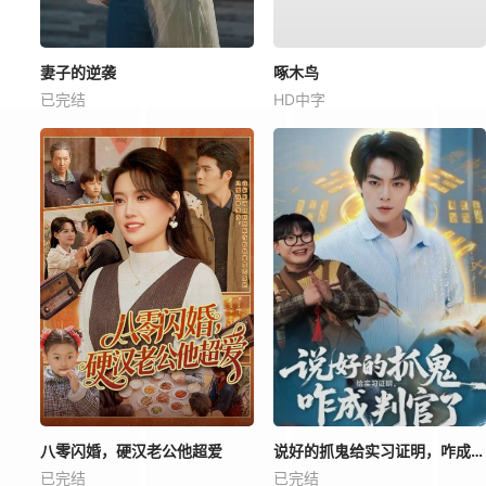
妻子的逆袭
啄木鸟
已完结
HD中字
八零闪婚，硬汉老公他超爱
说好的抓鬼给实习证明，咋成判官了
已完结
已完结