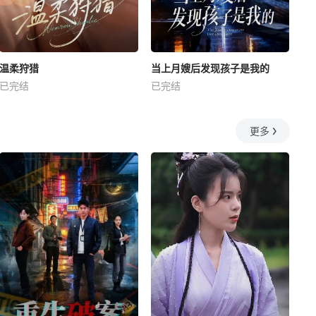
温柔狩猎
当上月嫂后发现孩子是我的
已完结
已完结
更多