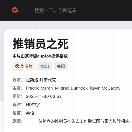
推销员之死
本片由茶杯狐cupfox提供播放
剧情片
1951
美国
导演：
拉斯洛·拜奈代克
主演：
Fredric March
Mildred Dunnock
Kevin McCarthy
更新：
2025-11-30 03:52
备注：
HD中字
语言：
英语
剧情：
一位年老的推销员在失去工作后试图与家人和睦相处，