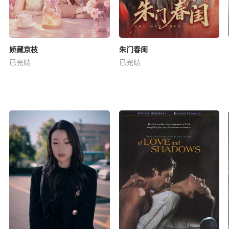
娇藏京枝
朱门春闺
已完结
已完结