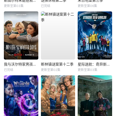
斯图尔特未能拯救宇宙
谜探休格第二季
末日地堡第三季
更新至第03集
已完结
更新至第06集
我与沃尔特家男孩的生活第三季
断林镇谜案第十二季
星际迷航：奇异新世界第四季
已完结
更新至第02集
更新至第03集